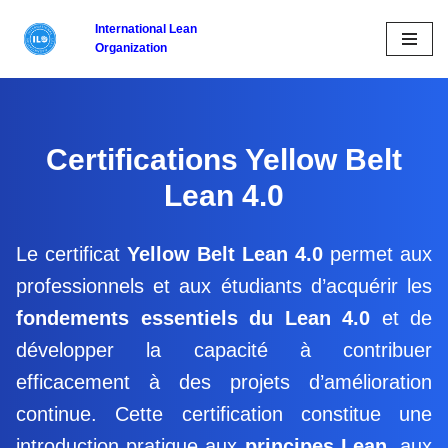
International
Lean
Organization
Aller
au
contenu
Certifications Yellow Belt
Lean 4.0
Le certificat
Yellow Belt Lean 4.0
permet aux
professionnels et aux étudiants d’acquérir les
fondements essentiels du Lean 4.0
et de
développer la capacité à contribuer
efficacement à des projets d’amélioration
continue. Cette certification constitue une
introduction pratique aux
principes Lean
, aux